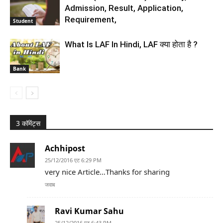
Admission, Result, Application,
Requirement,
Student
What Is LAF In Hindi, LAF क्या होता है ?
Bank
3 कॉमेंट्स
Achhipost
25/12/2016 एट 6:29 PM
very nice Article…Thanks for sharing
जवाब
Ravi Kumar Sahu
25/12/2016 एट 6:43 PM