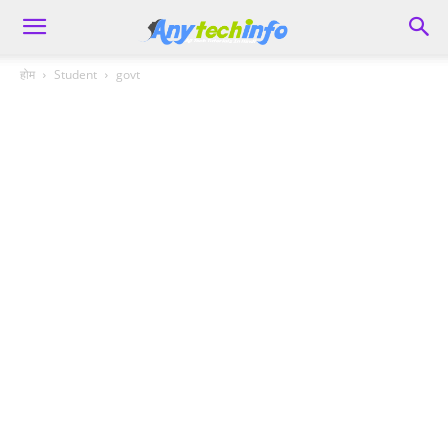
होम
Student
govt