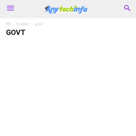
होम
Student
govt
GOVT