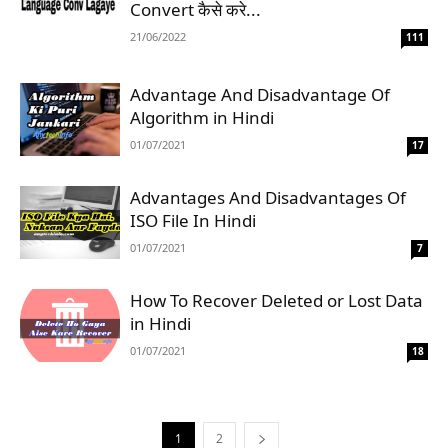
Convert कैसे करे...
21/06/2022
111
Advantage And Disadvantage Of
Algorithm in Hindi
01/07/2021
17
Advantages And Disadvantages Of
ISO File In Hindi
01/07/2021
7
How To Recover Deleted or Lost Data
in Hindi
01/07/2021
18
1
2