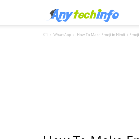
Any
होम
WhatsApp
How To Make Emoji in Hindi । Emoji क्य