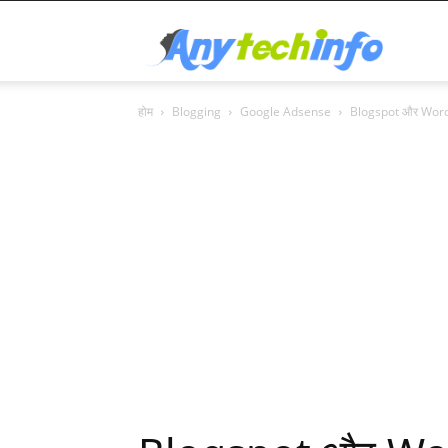
Any
होम
Blogging
Google Adsense
Blogspot और WordPr