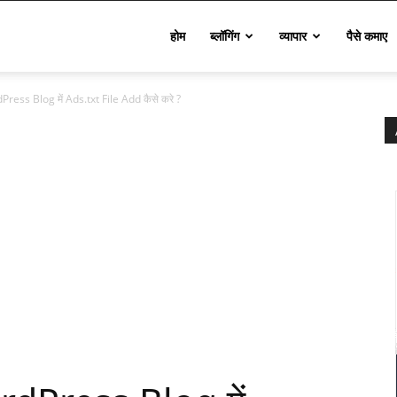
Techinfo
होम
ब्लॉगिंग
व्यापार
पैसे कमाए
ess Blog में Ads.txt File Add कैसे करे ?