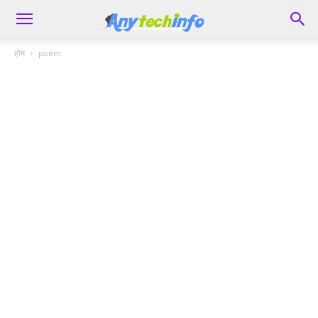
होम
poem