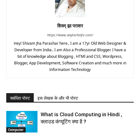
शिवम् झा पराशर
https://www.anytechinfo.com/
Hey! Shivam Jha Parashar here.. I am a 17yr Old Web Designer &
Developer from India.. I am Also a Professional Blogger. I have a
bit of knowledge about Blogging , HTMl and CSS, Wordpress,
Blogger, App Development, Software Creation and much more in
Information Technology
सबंधित पोस्ट
इस लेखक के और भी पोस्ट
What is Cloud Computing in Hindi ,
क्लाउड कंप्यूटिंग क्‍या है ?
Computer