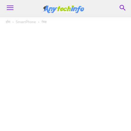
होम
SmartPhone
गेम्स