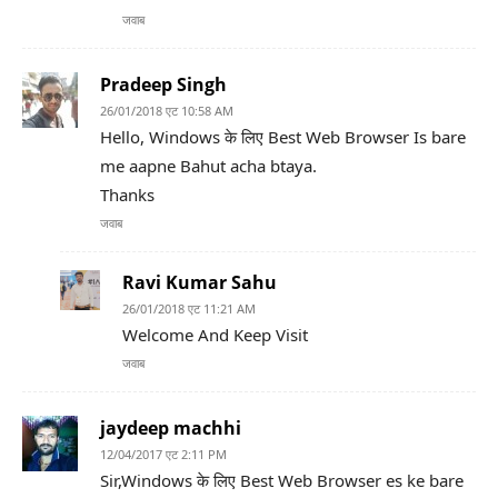
जवाब
Pradeep Singh
26/01/2018 एट 10:58 AM
Hello, Windows के लिए Best Web Browser Is bare
me aapne Bahut acha btaya.
Thanks
जवाब
Ravi Kumar Sahu
26/01/2018 एट 11:21 AM
Welcome And Keep Visit
जवाब
jaydeep machhi
12/04/2017 एट 2:11 PM
Sir,Windows के लिए Best Web Browser es ke bare