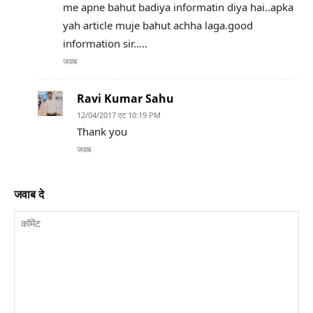
me apne bahut badiya informatin diya hai..apka
yah article muje bahut achha laga.good
information sir…..
जवाब
Ravi Kumar Sahu
12/04/2017 एट 10:19 PM
Thank you
जवाब
जवाब दे