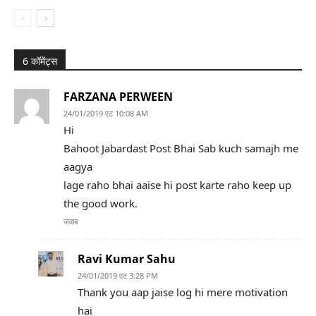
6 कॉमेंट्स
FARZANA PERWEEN
24/01/2019 एट 10:08 AM
Hi
Bahoot Jabardast Post Bhai Sab kuch samajh me
aagya
lage raho bhai aaise hi post karte raho keep up
the good work.
जवाब
Ravi Kumar Sahu
24/01/2019 एट 3:28 PM
Thank you aap jaise log hi mere motivation
hai