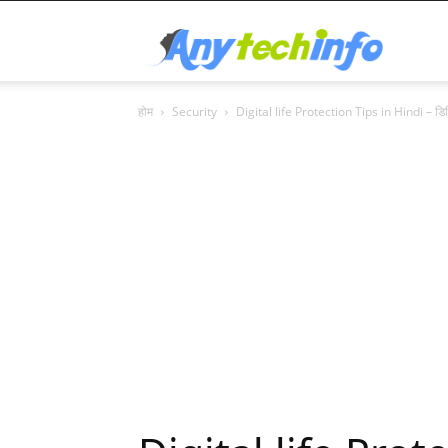
Any
होम
Security
Digital life Protection Tips in Hindi – डिजि