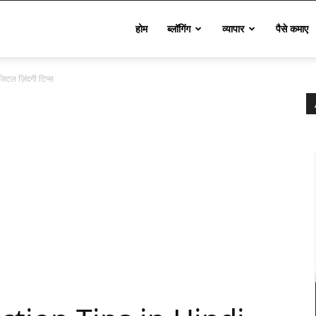
Techinfo
होम
ब्लॉगिंग
व्यापार
पैसे कमाए
टल ज़िंदगी टिप्स