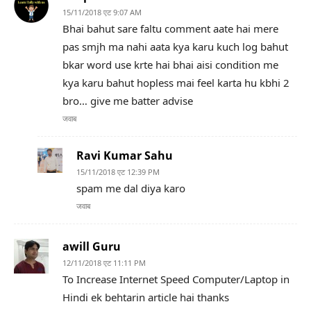
15/11/2018 एट 9:07 AM
Bhai bahut sare faltu comment aate hai mere
pas smjh ma nahi aata kya karu kuch log bahut
bkar word use krte hai bhai aisi condition me
kya karu bahut hopless mai feel karta hu kbhi 2
bro… give me batter advise
जवाब
Ravi Kumar Sahu
15/11/2018 एट 12:39 PM
spam me dal diya karo
जवाब
awill Guru
12/11/2018 एट 11:11 PM
To Increase Internet Speed Computer/Laptop in
Hindi ek behtarin article hai thanks