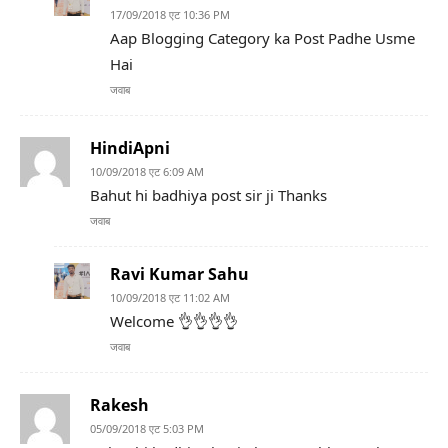
17/09/2018 एट 10:36 PM
Aap Blogging Category ka Post Padhe Usme
Hai
जवाब
HindiApni
10/09/2018 एट 6:09 AM
Bahut hi badhiya post sir ji Thanks
जवाब
Ravi Kumar Sahu
10/09/2018 एट 11:02 AM
Welcome 👌👌👌👌
जवाब
Rakesh
05/09/2018 एट 5:03 PM