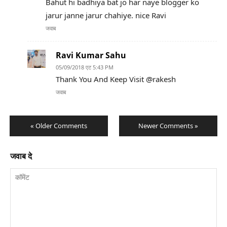
Bahut hi badhiya bat jo har naye blogger ko
jarur janne jarur chahiye. nice Ravi
जवाब
Ravi Kumar Sahu
05/09/2018 एट 5:43 PM
Thank You And Keep Visit @rakesh
जवाब
« Older Comments
Newer Comments »
जवाब दे