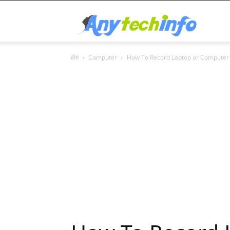
Any
होम
Computer
How To Record Laptop or Computer 