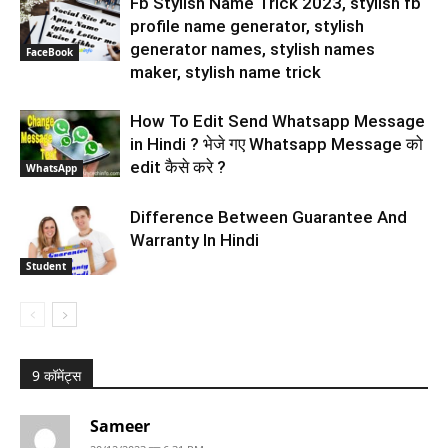
Fb Stylish Name Trick 2023, stylish fb
profile name generator, stylish
generator names, stylish names
FaceBook
maker, stylish name trick
How To Edit Send Whatsapp Message
in Hindi ? भेजे गए Whatsapp Message को
edit कैसे करे ?
WhatsApp
Difference Between Guarantee And
Warranty In Hindi
Student
9 कॉमेंट्स
Sameer