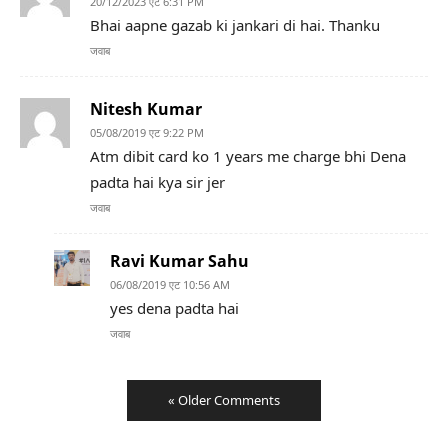
20/12/2023 एट 6:31 PM
Bhai aapne gazab ki jankari di hai. Thanku
जवाब
Nitesh Kumar
05/08/2019 एट 9:22 PM
Atm dibit card ko 1 years me charge bhi Dena
padta hai kya sir jer
जवाब
Ravi Kumar Sahu
06/08/2019 एट 10:56 AM
yes dena padta hai
जवाब
« Older Comments