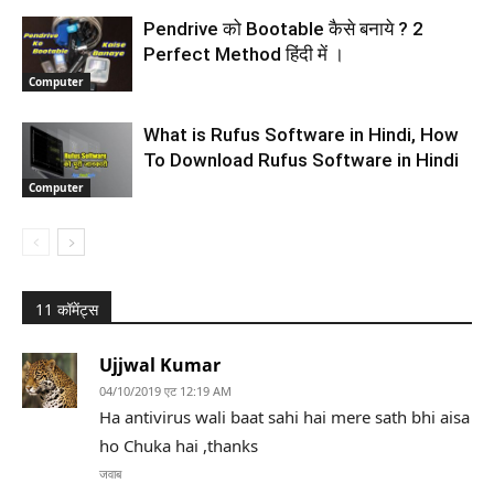
Pendrive को Bootable कैसे बनाये ? 2
Perfect Method हिंदी में ।
Computer
What is Rufus Software in Hindi, How
To Download Rufus Software in Hindi
Computer
11 कॉमेंट्स
Ujjwal Kumar
04/10/2019 एट 12:19 AM
Ha antivirus wali baat sahi hai mere sath bhi aisa
ho Chuka hai ,thanks
जवाब