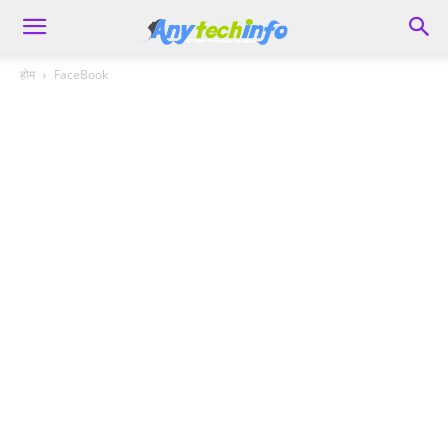
होम
FaceBook