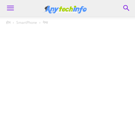
होम
SmartPhone
गेम्स