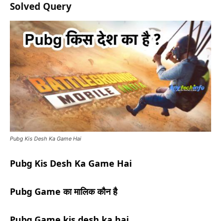
Solved Query
Pubg Kis Desh Ka Game Hai
Pubg Kis Desh Ka Game Hai
Pubg Game
का
मालिक
कौन
है
Pubg Game kis desh ka hai