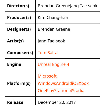
Director(s)
Brendan GreeneJang Tae-seok
Producer(s)
Kim Chang-han
Designer(s)
Brendan Greene
Artist(s)
Jang Tae-seok
Composer(s)
Tom Salta
Engine
Unreal Engine 4
Microsoft
Platform(s)
Windows
Android
iOS
Xbox
One
PlayStation 4
Stadia
Release
December 20, 2017