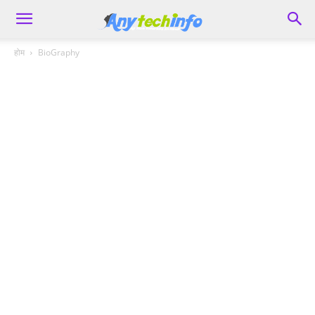
होम
BioGraphy