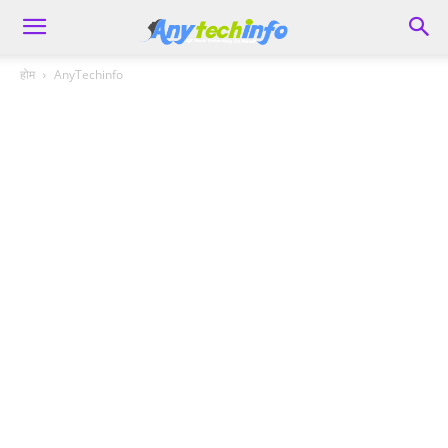
होम
AnyTechinfo